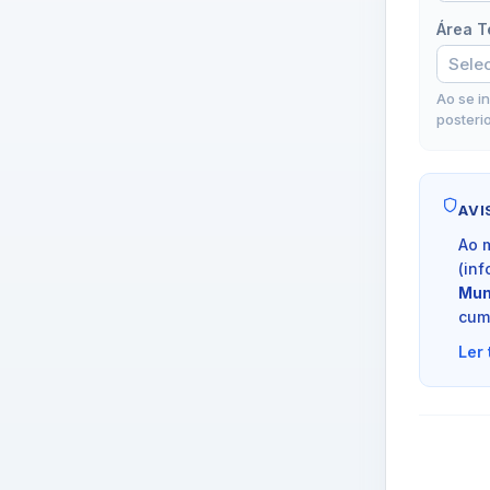
Área T
Ao se i
posterio
AVI
Ao 
(inf
Mun
cum
Ler