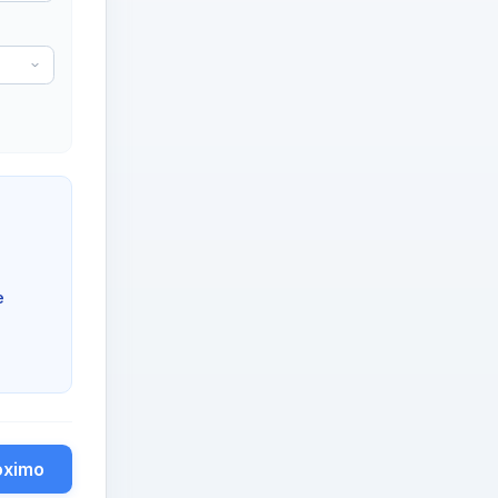
e
óximo