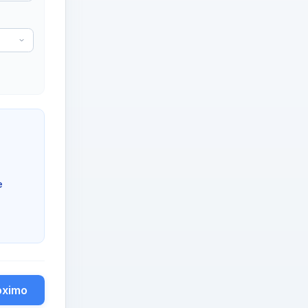
e
óximo