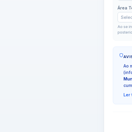
Área T
Ao se i
posterio
AVI
Ao 
(inf
Mun
cum
Ler